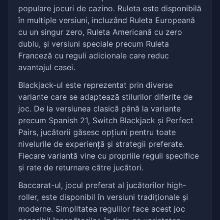
populare jocuri de cazino. Ruleta este disponibilă
în multiple versiuni, incluzând Ruleta Europeană
cu un singur zero, Ruleta Americană cu zero
dublu, și versiuni speciale precum Ruleta
Franceză cu reguli adicionale care reduc
avantajul casei.
Blackjack-ul este reprezentat prin diverse
variante care se adaptează stilurilor diferite de
joc. De la versiunea clasică până la variante
precum Spanish 21, Switch Blackjack și Perfect
Pairs, jucătorii găsesc opțiuni pentru toate
nivelurile de experiență și strategii preferate.
Fiecare variantă vine cu propriile reguli specifice
și rate de returnare către jucători.
Baccarat-ul, jocul preferat al jucătorilor high-
roller, este disponibil în versiuni tradiționale și
moderne. Simplitatea regulilor face acest joc