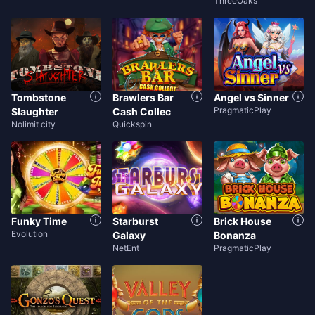
ThreeOaks
Tombstone
Brawlers Bar
Angel vs Sinner
PragmaticPlay
Slaughter
Cash Collec
Nolimit city
Quickspin
Funky Time
Starburst
Brick House
Evolution
Galaxy
Bonanza
NetEnt
PragmaticPlay