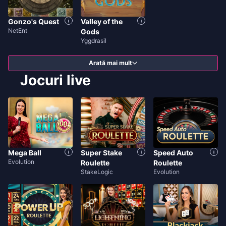
Gonzo's Quest
Valley of the
NetEnt
Gods
Yggdrasil
Arată mai mult
Jocuri live
Mega Ball
Super Stake
Speed Auto
Evolution
Roulette
Roulette
StakeLogic
Evolution