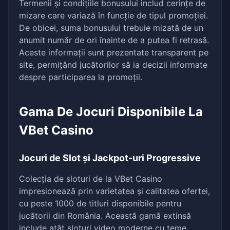
Termenii și condițiile bonusului includ cerințe de
mizare care variază în funcție de tipul promoției.
De obicei, suma bonusului trebuie mizată de un
anumit număr de ori înainte de a putea fi retrasă.
Aceste informații sunt prezentate transparent pe
site, permițând jucătorilor să ia decizii informate
despre participarea la promoții.
Gama De Jocuri Disponibile La
VBet Casino
Jocuri de Slot și Jackpot-uri Progressive
Colecția de sloturi de la VBet Casino
impresionează prin varietatea și calitatea ofertei,
cu peste 1000 de titluri disponibile pentru
jucătorii din România. Această gamă extinsă
include atât sloturi video moderne cu teme