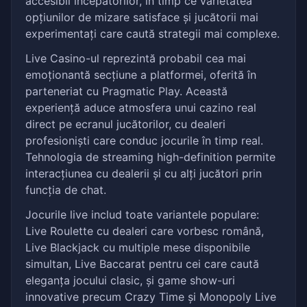
accesibil începătorilor, în timp ce varietatea
opțiunilor de mizare satisface și jucătorii mai
experimentați care caută strategii mai complexe.
Live Casino-ul reprezintă probabil cea mai
emoționantă secțiune a platformei, oferită în
parteneriat cu Pragmatic Play. Această
experiență aduce atmosfera unui cazino real
direct pe ecranul jucătorilor, cu dealeri
profesioniști care conduc jocurile în timp real.
Tehnologia de streaming high-definition permite
interacțiunea cu dealerii și cu alți jucători prin
funcția de chat.
Jocurile live includ toate variantele populare:
Live Roulette cu dealeri care vorbesc română,
Live Blackjack cu multiple mese disponibile
simultan, Live Baccarat pentru cei care caută
eleganța jocului clasic, și game show-uri
innovative precum Crazy Time și Monopoly Live