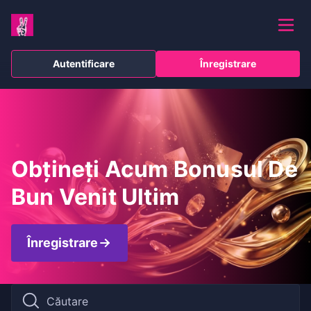
Autentificare
Înregistrare
Obțineți Acum Bonusul De
Bun Venit Ultim
Înregistrare