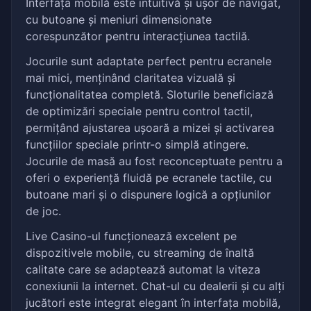
Interfața mobilă este intuitivă și ușor de navigat,
cu butoane și meniuri dimensionate
corespunzător pentru interacțiunea tactilă.
Jocurile sunt adaptate perfect pentru ecranele
mai mici, menținând claritatea vizuală și
funcționalitatea completă. Sloturile beneficiază
de optimizări speciale pentru control tactil,
permițând ajustarea ușoară a mizei și activarea
funcțiilor speciale printr-o simplă atingere.
Jocurile de masă au fost reconceptuate pentru a
oferi o experiență fluidă pe ecranele tactile, cu
butoane mari și o dispunere logică a opțiunilor
de joc.
Live Casino-ul funcționează excelent pe
dispozitivele mobile, cu streaming de înaltă
calitate care se adaptează automat la viteza
conexiunii la internet. Chat-ul cu dealerii și cu alți
jucători este integrat elegant în interfața mobilă,