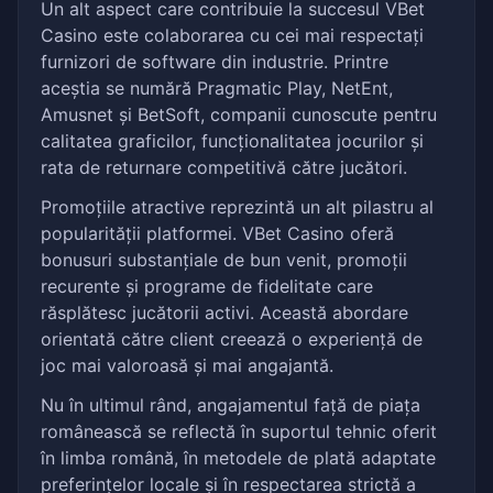
Un alt aspect care contribuie la succesul VBet
Casino este colaborarea cu cei mai respectați
furnizori de software din industrie. Printre
aceștia se numără Pragmatic Play, NetEnt,
Amusnet și BetSoft, companii cunoscute pentru
calitatea graficilor, funcționalitatea jocurilor și
rata de returnare competitivă către jucători.
Promoțiile atractive reprezintă un alt pilastru al
popularității platformei. VBet Casino oferă
bonusuri substanțiale de bun venit, promoții
recurente și programe de fidelitate care
răsplătesc jucătorii activi. Această abordare
orientată către client creează o experiență de
joc mai valoroasă și mai angajantă.
Nu în ultimul rând, angajamentul față de piața
românească se reflectă în suportul tehnic oferit
în limba română, în metodele de plată adaptate
preferințelor locale și în respectarea strictă a