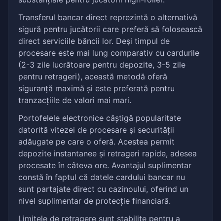
Transferul bancar direct reprezintă o alternativă
sigură pentru jucătorii care preferă să folosească
direct serviciile băncii lor. Deși timpul de
procesare este mai lung comparativ cu cardurile
(2-3 zile lucrătoare pentru depozite, 3-5 zile
pentru retrageri), această metodă oferă
siguranță maximă și este preferată pentru
tranzacțiile de valori mai mari.
Portofelele electronice câștigă popularitate
datorită vitezei de procesare și securității
adăugate pe care o oferă. Acestea permit
depozite instantanee și retrageri rapide, adesea
procesate în câteva ore. Avantajul suplimentar
constă în faptul că datele cardului bancar nu
sunt partajate direct cu cazinoului, oferind un
nivel suplimentar de protecție financiară.
Limitele de retragere sunt stabilite pentru a