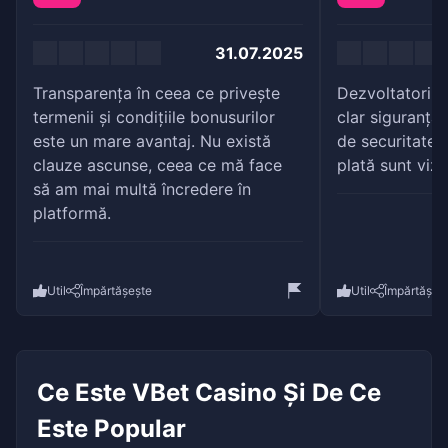
31.07.2025
Transparența în ceea ce privește
Dezvoltatorii a
termenii și condițiile bonusurilor
clar siguranța u
este un mare avantaj. Nu există
de securitate l
clauze ascunse, ceea ce mă face
plată sunt vizi
să am mai multă încredere în
platformă.
Util
Împărtășește
Util
Împărtășeș
Ce Este VBet Casino Și De Ce
Este Popular