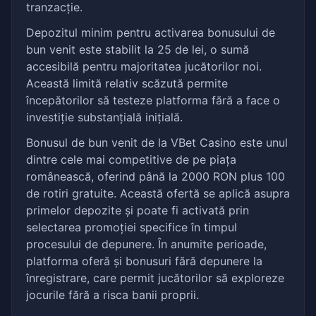
tranzacție.
Depozitul minim pentru activarea bonusului de
bun venit este stabilit la 25 de lei, o sumă
accesibilă pentru majoritatea jucătorilor noi.
Această limită relativ scăzută permite
începătorilor să testeze platforma fără a face o
investiție substanțială inițială.
Bonusul de bun venit de la VBet Casino este unul
dintre cele mai competitive de pe piața
românească, oferind până la 2000 RON plus 100
de rotiri gratuite. Această ofertă se aplică asupra
primelor depozite și poate fi activată prin
selectarea promoției specifice în timpul
procesului de depunere. În anumite perioade,
platforma oferă și bonusuri fără depunere la
înregistrare, care permit jucătorilor să exploreze
jocurile fără a risca banii proprii.