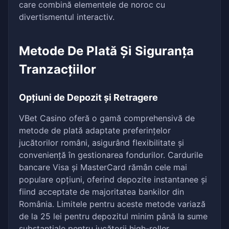
care combină elementele de noroc cu
divertismentul interactiv.
Metode De Plată Și Siguranța
Tranzacțiilor
Opțiuni de Depozit și Retragere
VBet Casino oferă o gamă comprehensivă de
metode de plată adaptate preferințelor
jucătorilor români, asigurând flexibilitate și
conveniență în gestionarea fondurilor. Cardurile
bancare Visa și MasterCard rămân cele mai
populare opțiuni, oferind depozite instantanee și
fiind acceptate de majoritatea bankilor din
România. Limitele pentru aceste metode variază
de la 25 lei pentru depozitul minim până la sume
substanțiale pentru jucătorii high-roller.